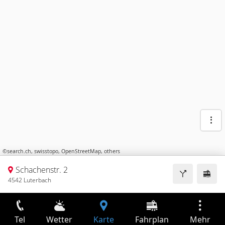
©
search.ch
,
swisstopo
,
OpenStreetMap
,
others
Schachenstr. 2
4542 Luterbach
Tel
Wetter
Karte
Fahrplan
Mehr