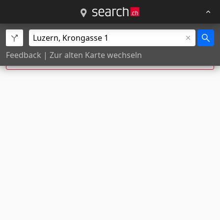
Exakte Hausnummer nicht gefunden, Position
Feedback
|
Zur alten Karte wechseln
wurde geschätzt.