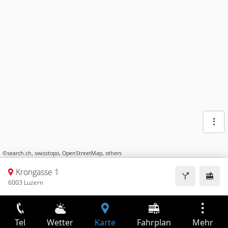
©
search.ch
,
swisstopo
,
OpenStreetMap
,
others
Krongasse 1
6003 Luzern
Tel
Wetter
Karte
Fahrplan
Mehr