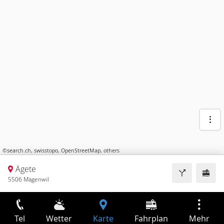
©
search.ch
,
swisstopo
,
OpenStreetMap
,
others
Ägete
5506 Mägenwil
Tel
Wetter
Karte
Fahrplan
Mehr