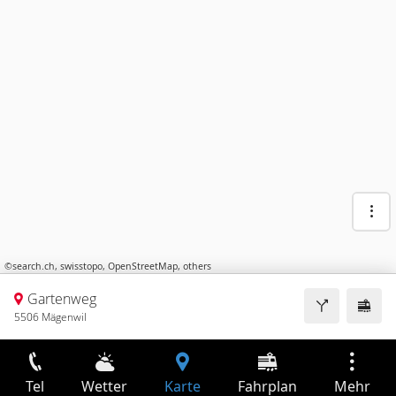
©
search.ch
,
swisstopo
,
OpenStreetMap
,
others
Gartenweg
5506 Mägenwil
Tel
Wetter
Karte
Fahrplan
Mehr