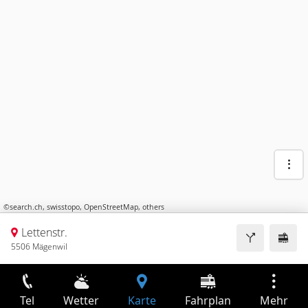
©
search.ch
,
swisstopo
,
OpenStreetMap
,
others
Lettenstr.
5506 Mägenwil
Tel
Wetter
Karte
Fahrplan
Mehr