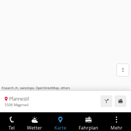
©
search.ch
,
swisstopo
,
OpenStreetMap
,
others
Pfannestil
5506 Mägenwil
Tel
Wetter
Karte
Fahrplan
Mehr