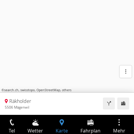
©
search.ch
,
swisstopo
,
OpenStreetMap
,
others
Räkholder
5506 Mägenwil
Tel
Wetter
Karte
Fahrplan
Mehr