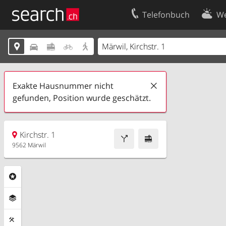
Telefonbuch
We
Ihr Eintrag
Kontakt





Kundencenter Geschäftskunden
Nutzungsbed
Impressum
Datenschutze
Exakte Hausnummer nicht
gefunden, Position wurde geschätzt.
Kirchstr. 1
9562 Märwil
Rubriken
Ebenen
Funktionen