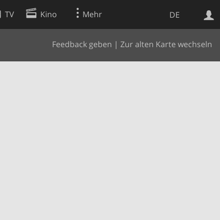
TV
Kino
Mehr
DE
Feedback geben
|
Zur alten Karte wechseln
Websuche
Apps