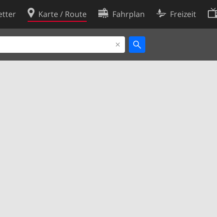
tter
Karte / Route
Fahrplan
Freizeit
Cookie-Richtlinie
ingungen
Cookie-Einstellungen
rklärung
Entwickler