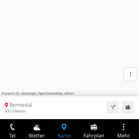
©
search.ch
,
swisstopo
,
OpenStreetMap
,
others
Bermestal
4313 Möhlin
Tel
Wetter
Karte
Fahrplan
Mehr