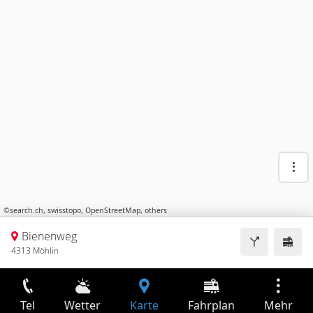
©
search.ch
,
swisstopo
,
OpenStreetMap
,
others
Bienenweg
4313 Möhlin
Tel
Wetter
Karte
Fahrplan
Mehr