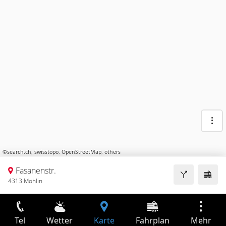
©
search.ch
,
swisstopo
,
OpenStreetMap
,
others
Fasanenstr.
4313 Möhlin
Tel
Wetter
Karte
Fahrplan
Mehr