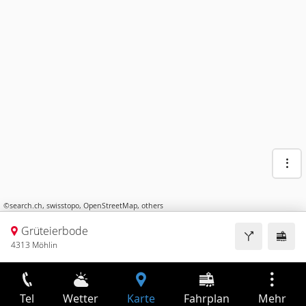
©
search.ch
,
swisstopo
,
OpenStreetMap
,
others
Grüteierbode
4313 Möhlin
Tel
Wetter
Karte
Fahrplan
Mehr