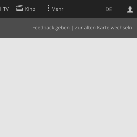
TV
Kino
Mehr
DE
Feedback geben
|
Zur alten Karte wechseln
Websuche
Apps