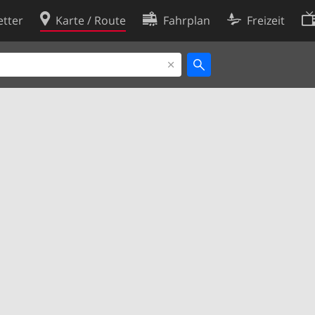
tter
Karte / Route
Fahrplan
Freizeit
Cookie-Richtlinie
ingungen
Cookie-Einstellungen
rklärung
Entwickler