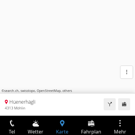
©
search.ch
,
swisstopo
,
OpenStreetMap
,
others
Hüenerhägli
4313 Möhlin
Tel
Wetter
Karte
Fahrplan
Mehr