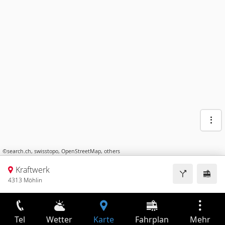
©
search.ch
,
swisstopo
,
OpenStreetMap
,
others
Kraftwerk
4313 Möhlin
Tel
Wetter
Karte
Fahrplan
Mehr