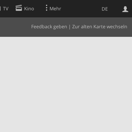
TV
Kino
Mehr
DE
Feedback geben
|
Zur alten Karte wechseln
Websuche
Apps