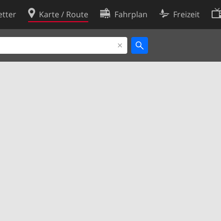
tter
Karte / Route
Fahrplan
Freizeit
Cookie-Richtlinie
ingungen
Cookie-Einstellungen
rklärung
Entwickler