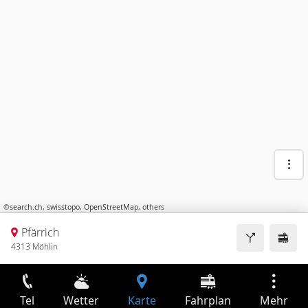
©
search.ch
,
swisstopo
,
OpenStreetMap
,
others
Pfärrich
4313 Möhlin
Tel
Wetter
Karte
Fahrplan
Mehr