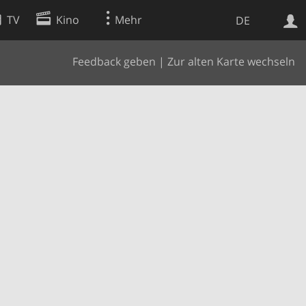
TV
Kino
Mehr
DE
Feedback geben
|
Zur alten Karte wechseln
Websuche
Apps