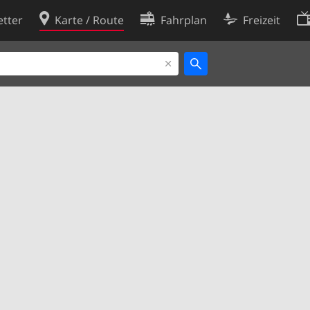
tter
Karte / Route
Fahrplan
Freizeit
Cookie-Richtlinie
ingungen
Cookie-Einstellungen
rklärung
Entwickler