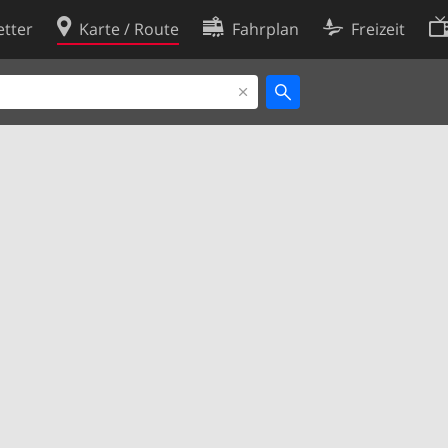
tter
Karte / Route
Fahrplan
Freizeit
Cookie-Richtlinie
ingungen
Cookie-Einstellungen
rklärung
Entwickler