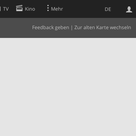
TV
Kino
Mehr
DE
Feedback geben
|
Zur alten Karte wechseln
Websuche
Apps