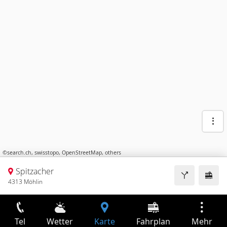
©
search.ch
,
swisstopo
,
OpenStreetMap
,
others
Spitzacher
4313 Möhlin
Tel
Wetter
Karte
Fahrplan
Mehr