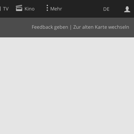
TV
Kino
Mehr
DE
Feedback geben
|
Zur alten Karte wechseln
Websuche
Apps