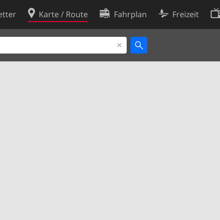
tter
Karte / Route
Fahrplan
Freizeit
Cookie-Richtlinie
ingungen
Cookie-Einstellungen
rklärung
Entwickler