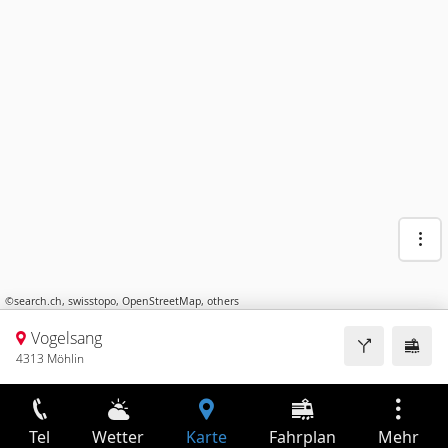
©
search.ch
,
swisstopo
,
OpenStreetMap
,
others
Vogelsang
4313 Möhlin
Tel
Wetter
Karte
Fahrplan
Mehr