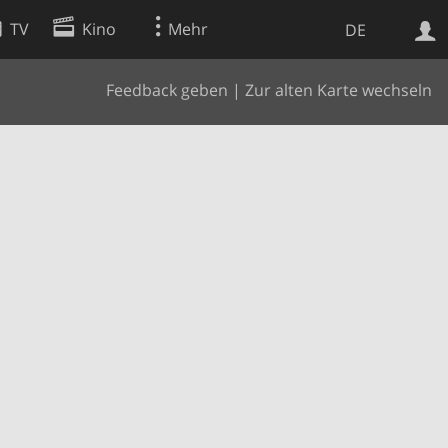
TV
Kino
Mehr
DE
Feedback geben
|
Zur alten Karte wechseln
Websuche
Apps