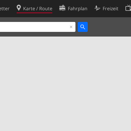
tter
Karte / Route
Fahrplan
Freizeit
Cookie-Richtlinie
ingungen
Cookie-Einstellungen
rklärung
Entwickler