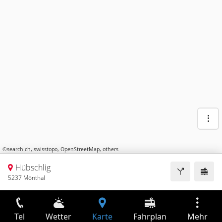
©
search.ch
,
swisstopo
,
OpenStreetMap
,
others
Hübschlig
5237 Mönthal
Tel
Wetter
Karte
Fahrplan
Mehr