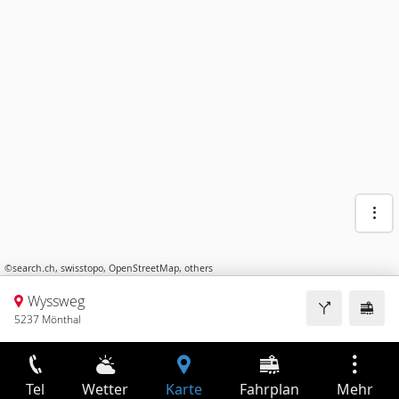
©
search.ch
,
swisstopo
,
OpenStreetMap
,
others
Wyssweg
5237 Mönthal
Tel
Wetter
Karte
Fahrplan
Mehr