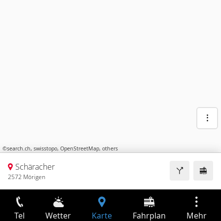
©
search.ch
,
swisstopo
,
OpenStreetMap
,
others
Schäracher
2572 Mörigen
Tel
Wetter
Karte
Fahrplan
Mehr