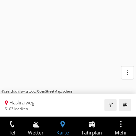
©
search.ch
,
swisstopo
,
OpenStreetMap
,
others
Hasliraiweg
5103 Möriken
Tel
Wetter
Karte
Fahrplan
Mehr