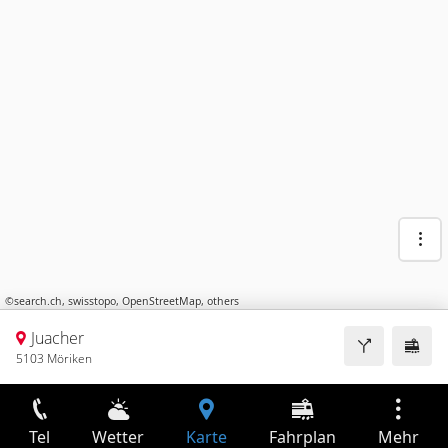
©
search.ch
,
swisstopo
,
OpenStreetMap
,
others
Juacher
5103 Möriken
Tel
Wetter
Karte
Fahrplan
Mehr