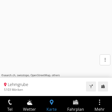
©
search.ch
,
swisstopo
,
OpenStreetMap
,
others
Lehmgrube
5103 Möriken
Tel
Wetter
Karte
Fahrplan
Mehr