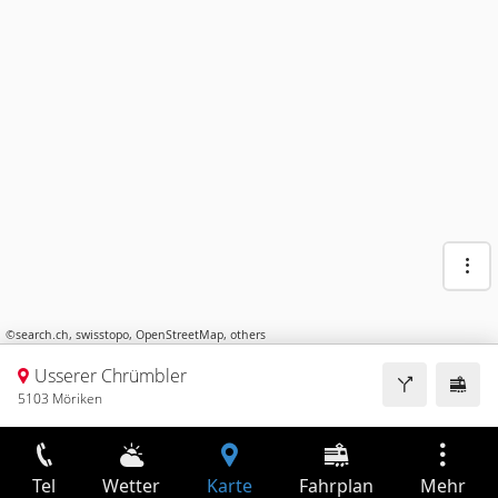
©
search.ch
,
swisstopo
,
OpenStreetMap
,
others
Usserer Chrümbler
5103 Möriken
Tel
Wetter
Karte
Fahrplan
Mehr