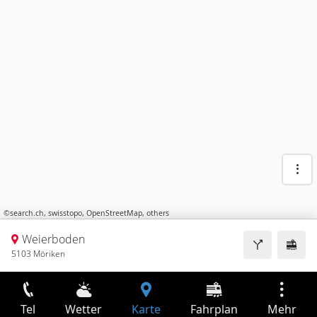
©
search.ch
,
swisstopo
,
OpenStreetMap
,
others
Weierboden
5103 Möriken
Tel
Wetter
Karte
Fahrplan
Mehr