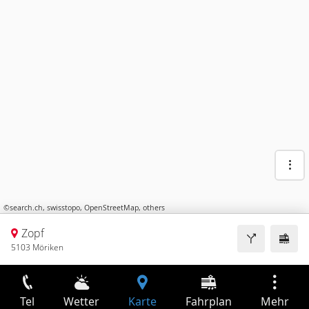
©
search.ch
,
swisstopo
,
OpenStreetMap
,
others
Zopf
5103 Möriken
Tel
Wetter
Karte
Fahrplan
Mehr