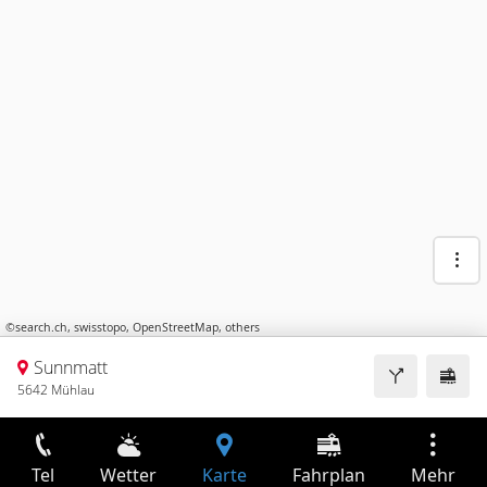
©
search.ch
,
swisstopo
,
OpenStreetMap
,
others
Sunnmatt
5642 Mühlau
Tel
Wetter
Karte
Fahrplan
Mehr