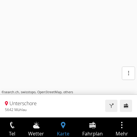
©
search.ch
,
swisstopo
,
OpenStreetMap
,
others
Unterschore
5642 Mühlau
Tel
Wetter
Karte
Fahrplan
Mehr