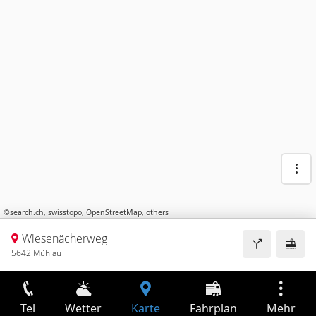
©
search.ch
,
swisstopo
,
OpenStreetMap
,
others
Wiesenächerweg
5642 Mühlau
Tel
Wetter
Karte
Fahrplan
Mehr