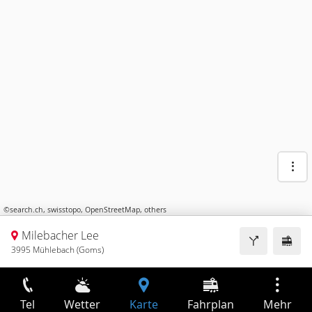
©
search.ch
,
swisstopo
,
OpenStreetMap
,
others
Milebacher Lee
3995 Mühlebach (Goms)
Tel
Wetter
Karte
Fahrplan
Mehr