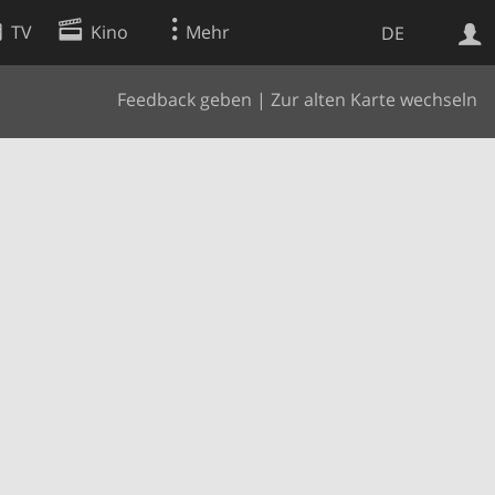
TV
Kino
Mehr
DE
Feedback geben
|
Zur alten Karte wechseln
Websuche
Apps