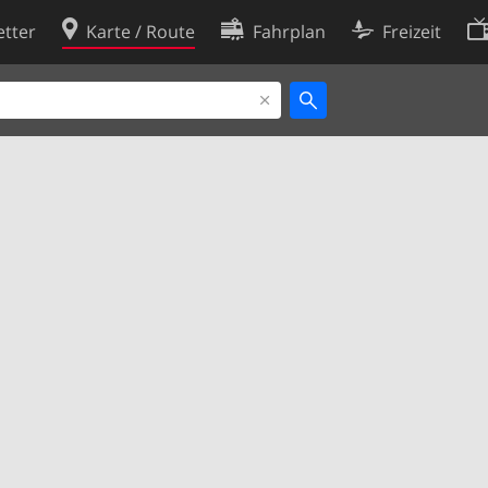
tter
Karte / Route
Fahrplan
Freizeit
Cookie-Richtlinie
ingungen
Cookie-Einstellungen
rklärung
Entwickler