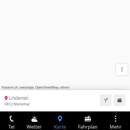
©
search.ch
,
swisstopo
,
OpenStreetMap
,
others
Lindenstr.
4812 Mühlethal
Tel
Wetter
Karte
Fahrplan
Mehr