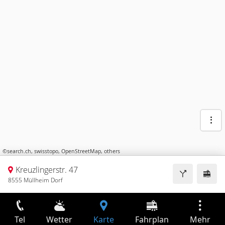
©
search.ch
,
swisstopo
,
OpenStreetMap
,
others
Kreuzlingerstr. 47
8555 Müllheim Dorf
Tel
Wetter
Karte
Fahrplan
Mehr