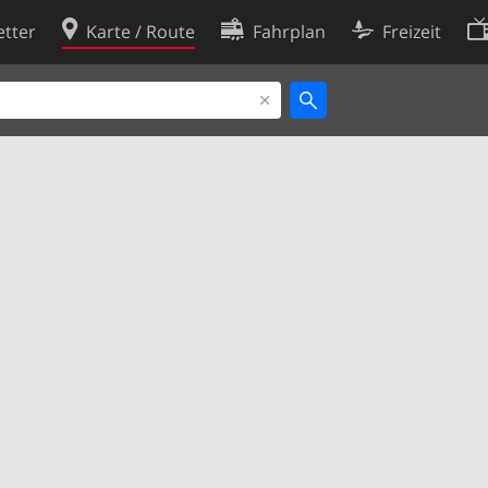
tter
Karte / Route
Fahrplan
Freizeit
Cookie-Richtlinie
ingungen
Cookie-Einstellungen
rklärung
Entwickler