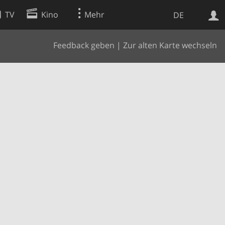
TV
Kino
Mehr
DE
Feedback geben
|
Zur alten Karte wechseln
Websuche
Apps