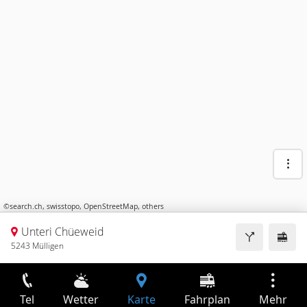
©
search.ch
,
swisstopo
,
OpenStreetMap
,
others
Unteri Chüeweid
5243 Mülligen
Tel
Wetter
Karte
Fahrplan
Mehr