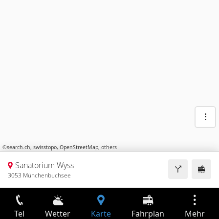
©
search.ch
,
swisstopo
,
OpenStreetMap
,
others
Sanatorium Wyss
3053 Münchenbuchsee
Tel
Wetter
Karte
Fahrplan
Mehr