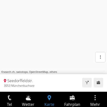
©
search.ch
,
swisstopo
,
OpenStreetMap
,
others
Seedorffeldstr.
3053 Münchenbuchsee
Tel
Wetter
Karte
Fahrplan
Mehr