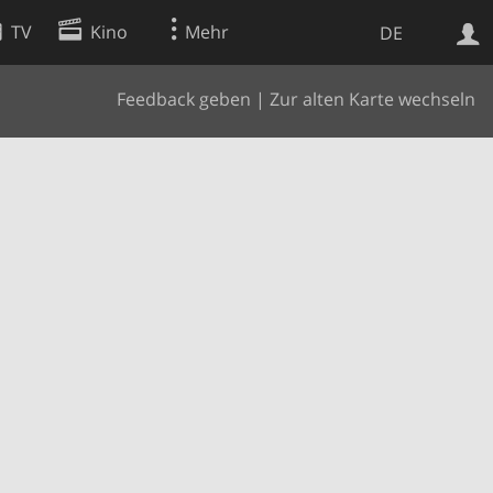
TV
Kino
Mehr
DE
Feedback geben
|
Zur alten Karte wechseln
Websuche
Apps