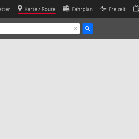
tter
Karte / Route
Fahrplan
Freizeit
Cookie-Richtlinie
ingungen
Cookie-Einstellungen
rklärung
Entwickler