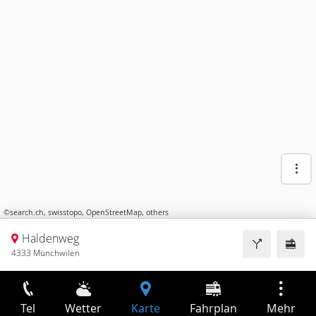
©
search.ch
,
swisstopo
,
OpenStreetMap
,
others
Haldenweg
4333 Münchwilen
Tel
Wetter
Karte
Fahrplan
Mehr