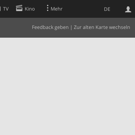
TV
Kino
Mehr
DE
Feedback geben
|
Zur alten Karte wechseln
Websuche
Apps