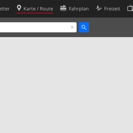
tter
Karte / Route
Fahrplan
Freizeit
Cookie-Richtlinie
ingungen
Cookie-Einstellungen
rklärung
Entwickler