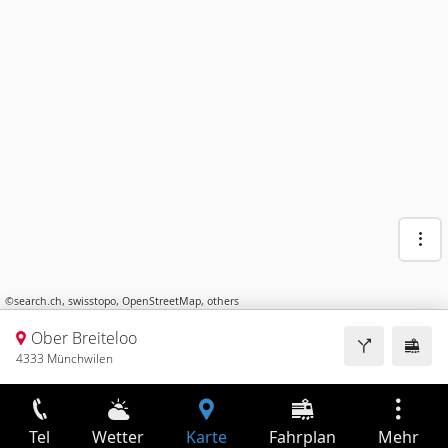
©
search.ch
,
swisstopo
,
OpenStreetMap
,
others
Ober Breiteloo
4333 Münchwilen
Tel
Wetter
Karte
Fahrplan
Mehr