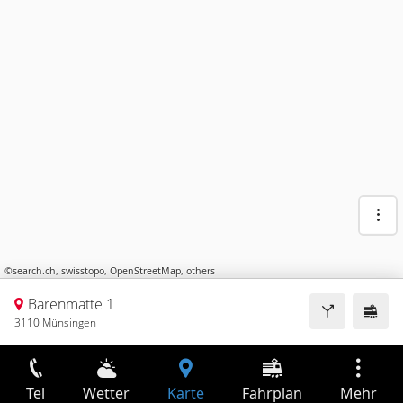
©
search.ch
,
swisstopo
,
OpenStreetMap
,
others
Bärenmatte 1
3110 Münsingen
Tel
Wetter
Karte
Fahrplan
Mehr