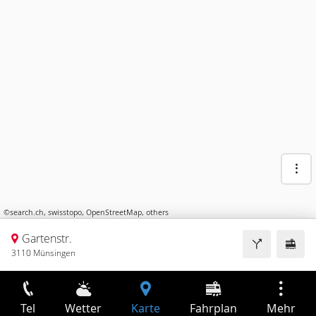
©
search.ch
,
swisstopo
,
OpenStreetMap
,
others
Gartenstr.
3110 Münsingen
Tel
Wetter
Karte
Fahrplan
Mehr