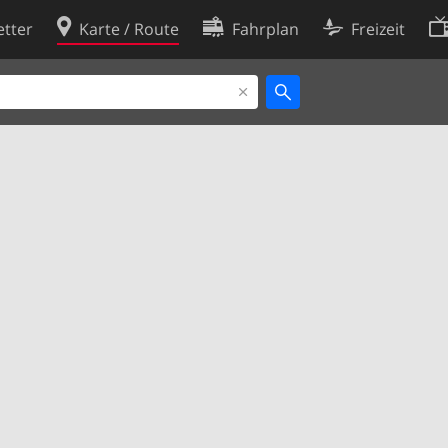
tter
Karte / Route
Fahrplan
Freizeit
Cookie-Richtlinie
ingungen
Cookie-Einstellungen
rklärung
Entwickler