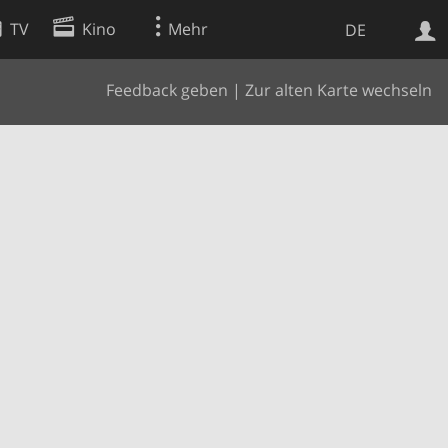
TV
Kino
Mehr
DE
Feedback geben
|
Zur alten Karte wechseln
Websuche
Apps